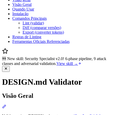
Visão Geral
Quando Usar
Instalação
Comandos Principais
Lint (validar)
Diff (comparar versões)
Export (converter tokens)
Regras de Linting
Ferramentas Oficiais Referenciadas
🆕 New skill: Security Specialist v2.0! 6-phase pipeline, 9 attack
classes and adversarial validation.
View skill →
DESIGN.md Validator
Visão Geral
Seção intitulada “Visão Geral”