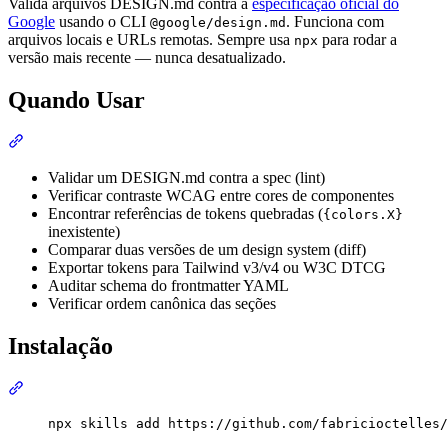
Valida arquivos DESIGN.md contra a
especificação oficial do
Google
usando o CLI
. Funciona com
@google/design.md
arquivos locais e URLs remotas. Sempre usa
para rodar a
npx
versão mais recente — nunca desatualizado.
Quando Usar
Seção intitulada “Quando Usar”
Validar um DESIGN.md contra a spec (lint)
Verificar contraste WCAG entre cores de componentes
Encontrar referências de tokens quebradas (
{colors.X}
inexistente)
Comparar duas versões de um design system (diff)
Exportar tokens para Tailwind v3/v4 ou W3C DTCG
Auditar schema do frontmatter YAML
Verificar ordem canônica das seções
Instalação
Seção intitulada “Instalação”
Terminal window
npx
skills
add
https://github.com/fabricioctelles/