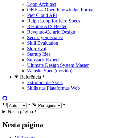
Loop Architect
OKF — Open Knowledge Format
Pier Cloud API
Ralph Loop for Kiro Specs
Resume ATS Beater
Revenue-Centric Design
Security Specialist
Skill Evaluation
Slop Eval
Startup Idea
Substack Expert
Ultimate Design System Master
Website Spec (movido)
Referência
Estrutura de Skills
Skills nas Plataformas Web
GitHub
Selecionar tema
Selecionar língua
Nesta página
Nesta página
Visão geral