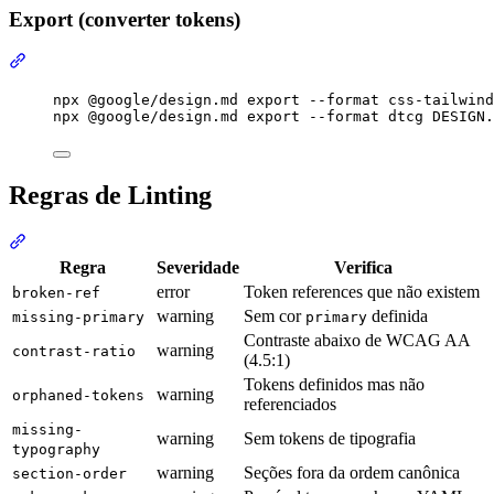
Export (converter tokens)
Seção intitulada “Export (converter tokens)”
Terminal window
npx
@google/design.md
export
--format
css-tailwind
npx
@google/design.md
export
--format
dtcg
DESIGN.
Regras de Linting
Seção intitulada “Regras de Linting”
Regra
Severidade
Verifica
error
Token references que não existem
broken-ref
warning
Sem cor
definida
missing-primary
primary
Contraste abaixo de WCAG AA
warning
contrast-ratio
(4.5:1)
Tokens definidos mas não
warning
orphaned-tokens
referenciados
missing-
warning
Sem tokens de tipografia
typography
warning
Seções fora da ordem canônica
section-order