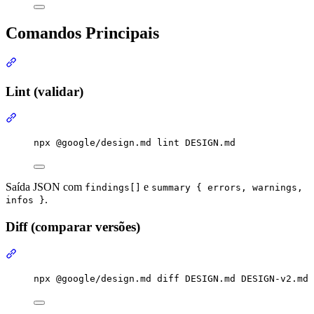
Comandos Principais
Seção intitulada “Comandos Principais”
Lint (validar)
Seção intitulada “Lint (validar)”
Terminal window
npx
@google/design.md
lint
DESIGN.md
Saída JSON com
e
findings[]
summary { errors, warnings,
.
infos }
Diff (comparar versões)
Seção intitulada “Diff (comparar versões)”
Terminal window
npx
@google/design.md
diff
DESIGN.md
DESIGN-v2.md