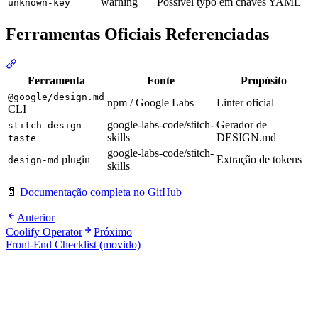
warning
Possível typo em chaves YAML
unknown-key
Ferramentas Oficiais Referenciadas
Seção intitulada “Ferramentas Oficiais Referenciadas”
Ferramenta
Fonte
Propósito
@google/design.md
npm / Google Labs
Linter oficial
CLI
google-labs-code/stitch-
Gerador de
stitch-design-
skills
DESIGN.md
taste
google-labs-code/stitch-
plugin
Extração de tokens
design-md
skills
📄
Documentação completa no GitHub
Anterior
Coolify Operator
Próximo
Front-End Checklist (movido)